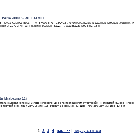
 Therm 4000 S WT 13AM1E
ч (газова колонка)
Bosch Therm 4000 S WT 13AM1E
з електророзпалом із закритою камерою згоряння. Н
и при dt 25°С л/хв: 13; Габаритні розміри (ВхШхГ) 700x388x220 мм; Вага: 23 кг
a Idrabagno 11i
тель (газовая колонка)
Beretta Idrabagno 11i
с электроподжигом от батарейки с открытой камерой сгор
од горячей воды при t 25°С л/мин: 11; Габаритные размеры (ВхШхГ) 760x350x250 мм; Вес: 13,5 кг
1
2
3
4
наст >>
|
покузувати все