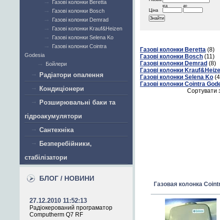
Газові колонки Beretta
від
до
Газові колонки Bosch
Ціна
Газові колонки Demrad
Газові колонки Krauf&Heizen
Газові колонки Selena Ko
Газові колонки Cointra
Газові колонки Beretta
(8)
Godesia
Газові колонки Bosch
(11)
Газові колонки Demrad
(8)
Бойлери
Газові колонки Krauf&Heiz
Радіатори опалення
Газові колонки Selena Ko
(4
Газові колонки Cointra God
Кондиціонери
Сортувати 
Розширювальні баки та
гідроакумулятори
Сантехніка
Безперебійники,
стабілізатори
БЛОГ / НОВИНИ
Газовая колонка Cointr
27.12.2010 11:52:13
Радіокерований програматор
Computherm Q7 RF