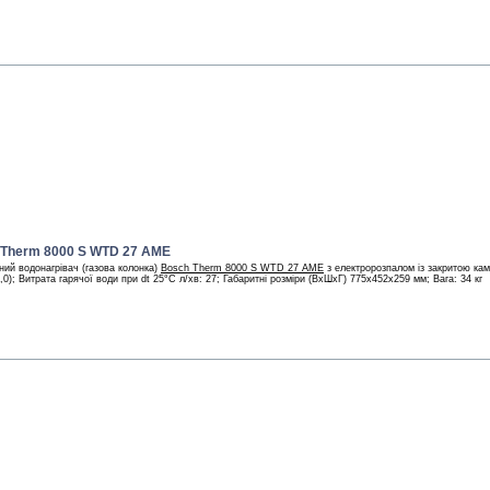
 Therm 8000 S WTD 27 AME
ний водонагрівач (газова колонка)
Bosch Therm 8000 S WTD 27 AME
з електророзпалом із закритою ка
7,0); Витрата гарячої води при dt 25°С л/хв: 27; Габаритні розміри (ВхШхГ) 775x452x259 мм; Вага: 34 кг