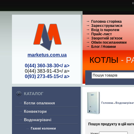
К
Головна сторінка
Зареєструватися
Вхід із паролем
Прайс-лист
Зворотній зв'язок
Обмін посиланнями
Блог / Новини
marketus.com.ua
КОТЛЫ
- 
0(44) 360-38-30</ a>
0(44) 383-91-43</ a>
0(93) 273-45-15</ a>
КАТАЛОГ
Котли опалення
Головна
Водонагрівач
»
Конвектори
Водонагрівачі
Пошук продукту в цій кате
Газові колонки
Назва