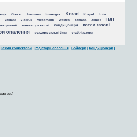
Korad
enje
Gresso
Hermann
Immergas
Kospel
Lotte
ГВП
Vaillant
Viadrus
Viessmann
Westen
Yamaha
Zilmet
котли газові
кондиціонери
лектричний
конвектори газові
ри опалення
розширювальні баки
стабілізатори
|
Газові конвектори
|
Радіатори опалення
|
Бойлери
|
Кондиціонери
|
reserved.