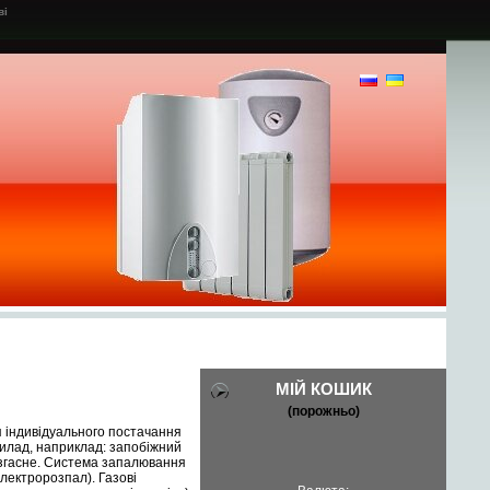
ві
И
МІЙ КОШИК
(порожньо)
ля індивідуального постачання
рилад, наприклад: запобіжний
 згасне. Система запалювання
електророзпал). Газові