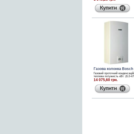
Газова колонка Bosch
Газовий проточний конденсацій
теплова потужність кВт: (6,0-4
14 075,60 грн.