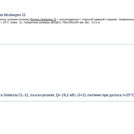
ta Idrabagno 11
тель (газовая колонка)
Beretta Idrabagno 11
с пьезоподжигом с открытой камерой сгорания. Номинальна
и t 25°С л/мин: 11; Габаритные размеры (ВхШхГ) 760x350x250 мм; Вес: 13,5 кг
a Godesia CL-11, пъезо-розжиг, Q= 19,2 кВт, G=11 лит/мин при дельта t=25°