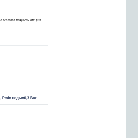
я тепловая мощность кВт: (9,6-
C, Pmin воды=0,3 Bar