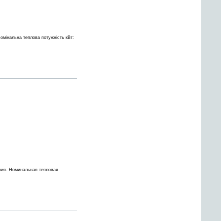
омінальна теплова потужність кВт:
ания. Номинальная тепловая