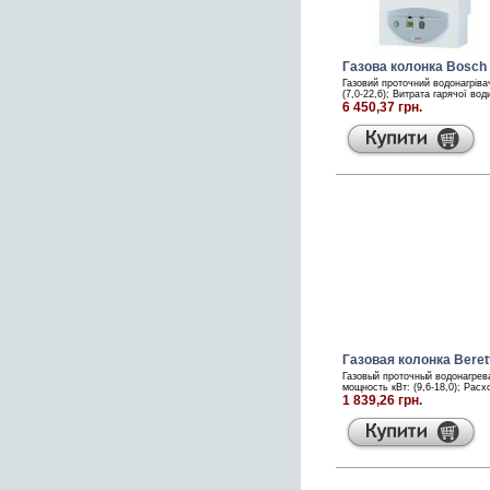
Газова колонка Bosch
Газовий проточний водонагріва
(7,0-22,6); Витрата гарячої вод
6 450,37 грн.
Газовая колонка Berett
Газовый проточный водонагрева
мощность кВт: (9,6-18,0); Расх
1 839,26 грн.