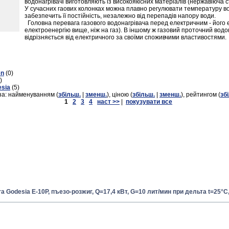
водонагрівачі виготовляють із високоякісних матеріалів (нержавіюча с
У сучасних гаових колонках можна плавно регулювати температуру в
забезпечить її постійність, незалежно від перепадів напору води.
Головна перевага газового водонагрівача перед електричним - його 
електроенергію вище, ніж на газ). В іншому ж газовий проточний водо
відрізняється від електричного за своїми споживчими властивостями.
en
(0)
)
esia
(5)
за: найменуванням (
збільш.
|
зменш.
), ціною (
збільш.
|
зменш.
), рейтингом (
зб
1
2
3
4
наст >>
|
покузувати все
a Godesia Е-10Р, пъезо-розжиг, Q=17,4 кВт, G=10 лит/мин при дельта t=25°C