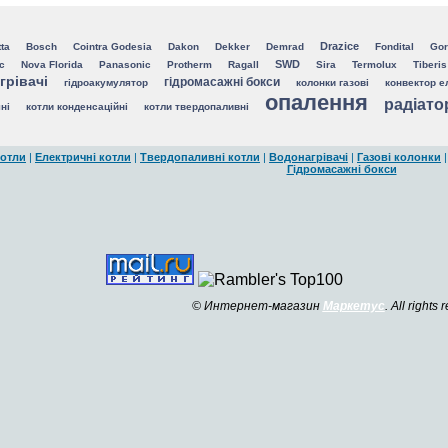
Drazice
ta
Bosch
Cointra Godesia
Dakon
Dekker
Demrad
Fondital
Gor
SWD
ic
Nova Florida
Panasonic
Protherm
Ragall
Sira
Termolux
Tiberis
грівачі
гідромасажні бокси
гідроакумулятор
колонки газові
конвектор е
опалення
радіато
ні
котли конденсаційні
котли твердопаливні
котли
|
Електричні котли
|
Твердопаливні котли
|
Водонагрівачі
|
Газові колонки
Гідромасажні бокси
© Интернет-магазин
Маркетус
. All rights 