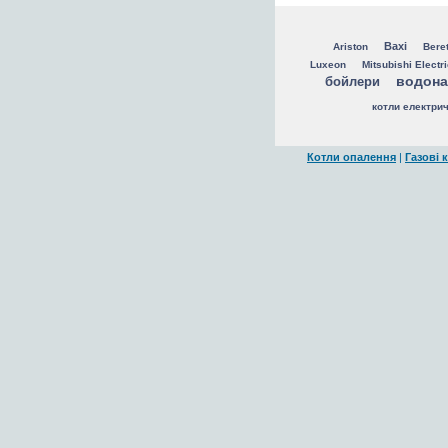
Baxi
Ariston
Beret
Luxeon
Mitsubishi Electr
водона
бойлери
котли електрич
Котли опалення
|
Газові 