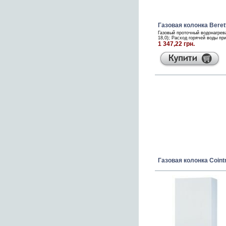
Газовая колонка Beret
Газовый проточный водонагрева
18,0); Расход горячей воды пр
1 347,22 грн.
Газовая колонка Cointr