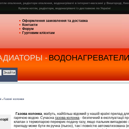
отли опалення, радіатори опалення, водонагрівачі в інтернет-магазині у Вишгороді, Киє
Купити котли, радіатори, водонагрівачі із доставкою по Україні
Оформлення замовлення та доставка
Контакти
Форум
Гуртовим клієнтам
РАДИАТОРЫ -
ВОДОНАГРЕВАТЕЛ
і
Газові колонки
»
Газова колонка
, мабуть, найбільш відомий у нашій країні прилад д
гарячою водою. Сучасна
газова колонка
- безпечний в експлуатації п
горії
клапан з термопарою перекриє подачу газу, якщо пальник випадково
приладу може бути як ручна (пьезо), так і повністю автоматизована (