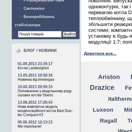
Розширювальні баки
покоління. Випуск
одноконтурні, так 
Сантехніка
перевагою котла D
Безперебійники,
теплообміннику, щ
збільшити реакцію
стабілізатори
системи; компактн
установку в будь-
модуляції 1:7; пол
БЛОГ / НОВИНИ
Дивитися все...
01.09.2013 23:35:17
Котли Lamborghini
13.05.2013 10:50:18
Ariston
Новинка від Immergas
Drazice
19.02.2013 20:50:33
Fe
Поповнення у модельному ряду
газових котлів Tiberis
Italtherm
13.08.2012 17:20:43
Нова компактна модель
Luxeon
Mit
конденсаційного котла Baxi Duo-
tec Compact HT.
Ragall
T
05.06.2012 12:13:13
Ми переїхали!
West