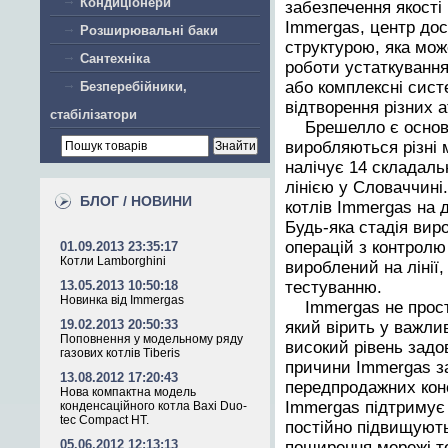
Кондиціонери
забезпечення якості 
Immergas, центр до
Розширювальні баки
структурою, яка мож
Сантехніка
роботи устаткування
або комплексні систем
Безперебійники,
відтворення різних а
стабілізатори
Брешелло є осно
виробляються різні 
налічує 14 складаль
лінією у Словаччині
БЛОГ / НОВИНИ
котлів Immergas на 
Будь-яка стадія вир
операцій з контролю
01.09.2013 23:35:17
Котли Lamborghini
вироблений на лінії
13.05.2013 10:50:18
тестуванню.
Новинка від Immergas
Immergas не прост
19.02.2013 20:50:33
який вірить у важли
Поповнення у модельному ряду
високий рівень задов
газових котлів Tiberis
причини Immergas за
13.08.2012 17:20:43
передпродажних конс
Нова компактна модель
Immergas підтримує 
конденсаційного котла Baxi Duo-
tec Compact HT.
постійно підвищують
05.06.2012 12:13:13
поширення мережі те