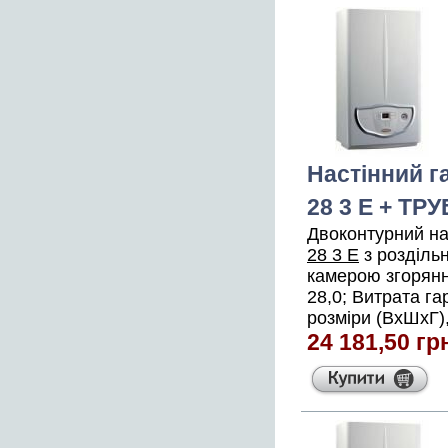
Настінний г
28 3 E + ТР
Двоконтурний на
28 3 E
з розділь
камерою згоряння
28,0; Витрата га
розміри (ВхШхГ),
24 181,50 гр