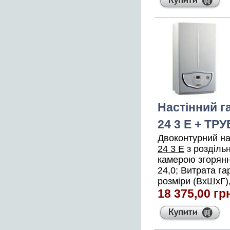
Настінний г
24 3 E + ТР
Двоконтурний на
24 3 E
з розділь
камерою згоряння
24,0; Витрата гар
розміри (ВхШхГ),
18 375,00 гр