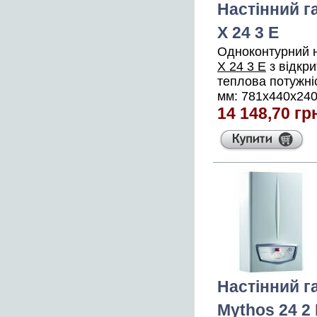
Настінний г
X 24 3 E
Одноконтурний н
X 24 3 E
з відкр
теплова потужніс
мм: 781x440x240,
14 148,70 гр
Настінний г
Mythos 24 2