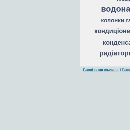
водона
колонки г
кондиціон
конденс
радіатор
Газові котли опалення
|
Газо