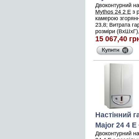
Двоконтурний на
Mythos 24 2 E
з 
камерою згоряння
23,8; Витрата га
розміри (ВхШхГ),
15 067,40 гр
Настінний г
Major 24 4 Е
Двоконтурний на