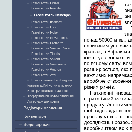
Газові котли Ferroli
так
Газові котли Fondital
ви
Газові котли Immergas
рин
впл
Газові котли Italtherm
Газові котли Lotte
Газові котли Nobel
зна
Газові котли Nova Florida
понад 50000 м.кв., 
Газові котли Protherm
серйозним успіхам н
Газові котли Saunier Duval
країнах, з 8 філіями
Газові котли Tiberis
інвестує свої кошти 
Газові котли Vaillant
по всьому світу. Ко
Газові котли Viessmann
розширюється, яка п
Газові котли Westen
важливих напрямках,
Газові котли Атон
Газовые котлы Lamborghini
виробляє створення 
Конденсаційні котли опалення
різних ринків.
Електричні котли опалення
Натхненні інновац
Твердопаливні котли опалення
стратегічний мотива
Аксесуари для котлів
продукту. Асортимен
Радіатори опалення
щоб відповідати нов
пропонувати рішення
Конвектори
досліджень і розроб
Водонагрівачі
виробництвом всіх пр