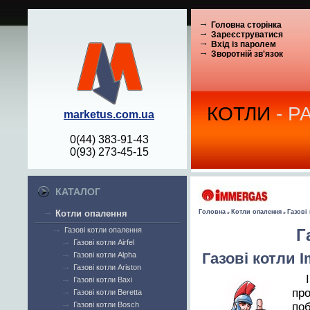
Головна сторінка
Зареєструватися
Вхід із паролем
Зворотній зв'язок
КОТЛИ
- Р
marketus.com.ua
0(44) 383-91-43
0(93) 273-45-15
КАТАЛОГ
Котли опалення
Головна
Котли опалення
Газові
»
»
Газові котли опалення
Г
Газові котли Airfel
Газові котли 
Газові котли Alpha
Газові котли Ariston
Газові котли Baxi
про
Газові котли Beretta
Газові котли Bosch
поб