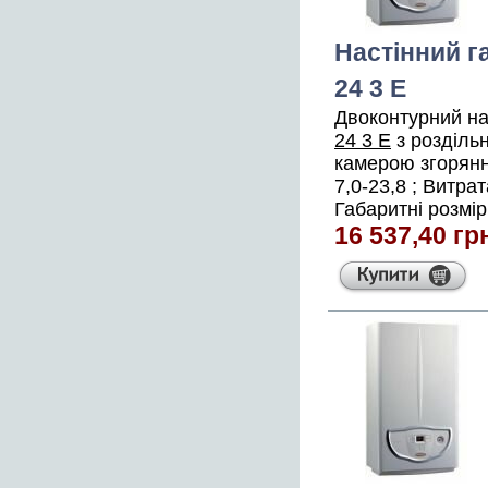
Настінний г
24 3 E
Двоконтурний на
24 3 E
з розділь
камерою згорянн
7,0-23,8 ; Витрат
Габаритні розмір
16 537,40 гр