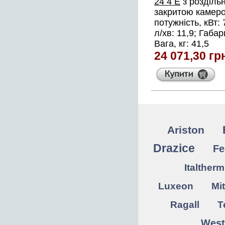
24 4 Е
з роздільн
закритою камеро
потужність, кВт: 
л/хв: 11,9; Габа
Вага, кг: 41,5
24 071,30 гр
Ariston
Drazice
Fe
Italtherm
Luxeon
Mit
Ragall
T
West