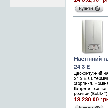
Настінний г
24 3 E
Двоконтурний на
24 3 E
з бітермі
згоряння. Номіна
Витрата гарячої 
розміри (ВхШхГ),
13 230,00 гр