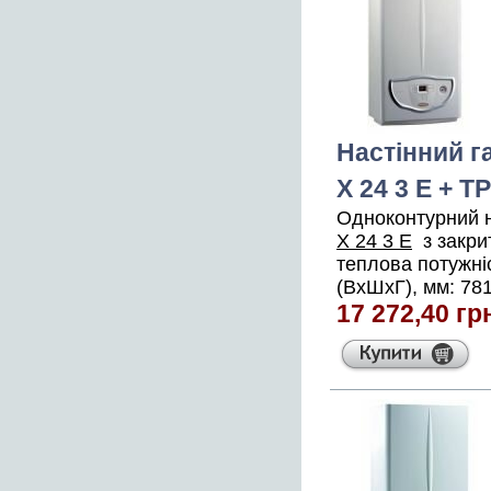
Настінний г
X 24 3 E + Т
Одноконтурний н
X 24 3 E
з закри
теплова потужніс
(ВхШхГ), мм: 781
17 272,40 гр