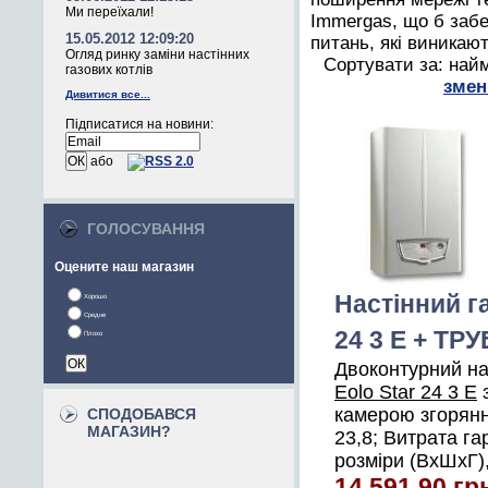
Ми переїхали!
Immergas, що б забе
15.05.2012 12:09:20
питань, які виникают
Огляд ринку заміни настінних
Сортувати за: най
газових котлів
змен
Дивитися все...
Підписатися на новини:
або
ГОЛОСУВАННЯ
Оцените наш магазин
Настінний г
Хорошо
Средне
24 3 E + ТР
Плохо
Двоконтурний на
Eolo Star 24 3 E
з
камерою згоряння
СПОДОБАВСЯ
МАГАЗИН?
23,8; Витрата гар
розміри (ВхШхГ),
14 591,90 гр