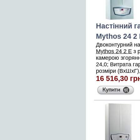
Настінний г
Mythos 24 2
Двоконтурний на
Mythos 24 2 E
з 
камерою згоряння
24,0; Витрата га
розміри (ВхШхГ),
16 516,30 гр