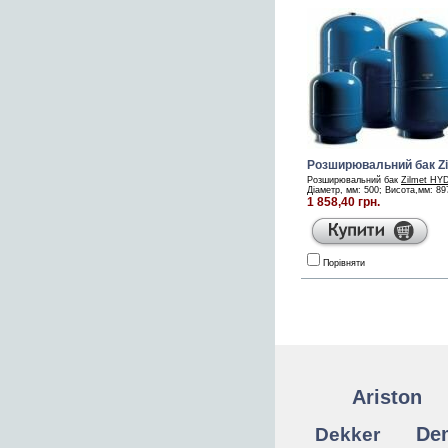
Розширювальний бак Z
Розширювальний бак
Zilmet HY
Діаметр, мм: 500; Висота,мм: 897;
1 858,40 грн.
Порівняти
Ariston
Dekker
De