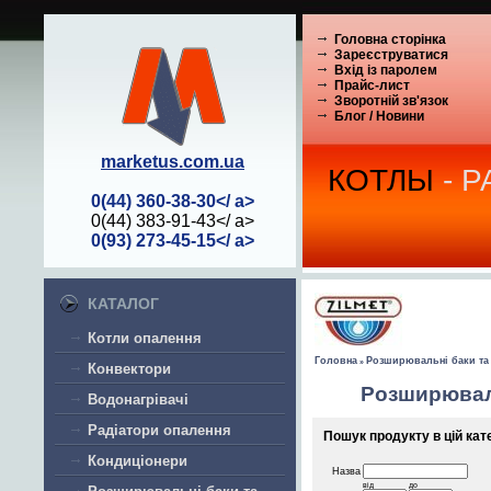
Головна сторінка
Зареєструватися
Вхід із паролем
Прайс-лист
Зворотній зв'язок
Блог / Новини
marketus.com.ua
КОТЛЫ
- 
0(44) 360-38-30</ a>
0(44) 383-91-43</ a>
0(93) 273-45-15</ a>
КАТАЛОГ
Котли опалення
Головна
Розширювальні баки та
»
Конвектори
Розширюваль
Водонагрівачі
Радіатори опалення
Пошук продукту в цій кате
Кондиціонери
Назва
від
до