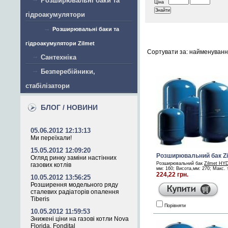
Розширювальні баки та
Ціна
гідроакумулятори
Розширювальні баки та
гідроакумулятори Zilmet
Сортувати за: найменуванн
Сантехніка
Безперебійники,
стабілізатори
БЛОГ / НОВИНИ
05.06.2012 12:13:13
Ми переїхали!
15.05.2012 12:09:20
Розширювальний бак Z
Огляд ринку заміни настінних
Розширювальний бак
Zilmet HY
газових котлів
мм: 160; Висота,мм: 270; Макс. ти
224,22 грн.
10.05.2012 13:56:25
Розширення модельного ряду
сталевих радіаторів опалення
Tіberіs
Порівняти
10.05.2012 11:59:53
Знижені ціни на газові котли Nova
Florida, Fondital