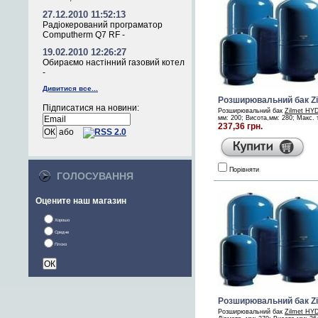
27.12.2010 11:52:13
Радіокерований програматор
Computherm Q7 RF -
19.02.2010 12:26:27
Обираємо настінний газовий котел
-
Дивитися все...
Розширювальний бак Z
Підписатися на новини:
Розширювальний бак
Zilmet HY
мм: 200; Висота,мм: 280; Макс. ти
237,36 грн.
або
Порівняти
ГОЛОСУВАННЯ
Оцените наш магазин
Хорошо
Средне
Плохо
Розширювальний бак Z
Розширювальний бак
Zilmet HY