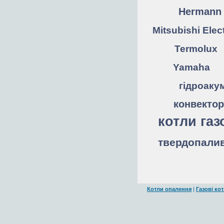
Hermann
Mitsubishi Elect
Termolux
Yamaha
гідроаку
конвектор
котли газ
твердопалив
Котли опалення
|
Газові ко