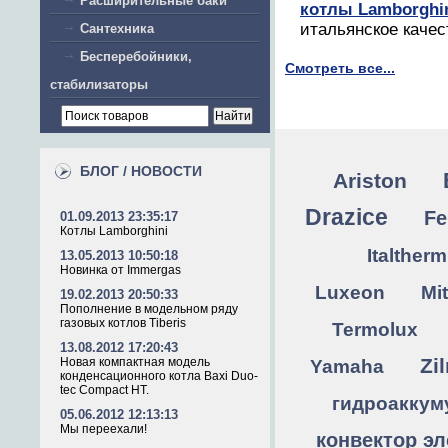
Расширительные баки
котлы Lamborghi
итальянское качес
Сантехника
Бесперебойники,
Смотреть все...
стабилизаторы
БЛОГ / НОВОСТИ
Ariston
Drazice
Fe
01.09.2013 23:35:17
Котлы Lamborghini
Italtherm
13.05.2013 10:50:18
Новинка от Immergas
Luxeon
Mit
19.02.2013 20:50:33
Пополнение в модельном ряду
газовых котлов Tiberis
Termolux
13.08.2012 17:20:43
Zi
Новая компактная модель
Yamaha
конденсационного котла Baxi Duo-
tec Compact HT.
гидроаккум
05.06.2012 12:13:13
Мы переехали!
конвектор эл