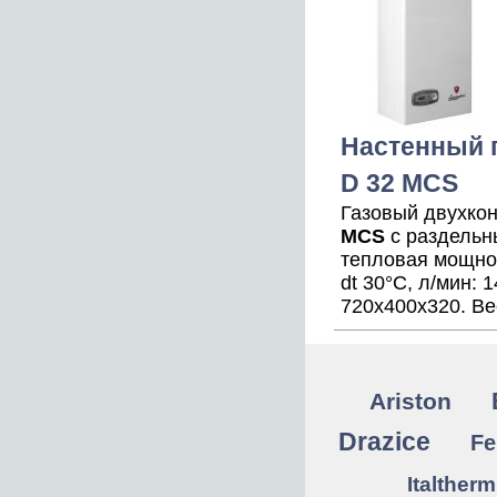
Настенный г
D 32 MCS
Газовый двухко
MCS
с раздельн
тепловая мощнос
dt 30°С, л/мин: 
720x400x320. Вес
Ariston
Drazice
Fe
Italtherm