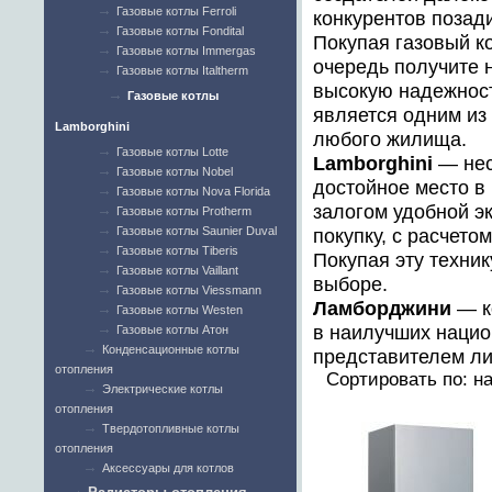
Газовые котлы Ferroli
конкурентов позади
Газовые котлы Fondital
Покупая газовый к
Газовые котлы Immergas
очередь получите 
Газовые котлы Italtherm
высокую надежность
Газовые котлы
является одним из
Lamborghini
любого жилища.
Газовые котлы Lotte
Lamborghini
— нес
Газовые котлы Nobel
достойное место в
Газовые котлы Nova Florida
залогом удобной э
Газовые котлы Protherm
Газовые котлы Saunier Duval
покупку, с расчето
Газовые котлы Tiberis
Покупая эту техник
Газовые котлы Vaillant
выборе.
Газовые котлы Viessmann
Ламборджини
— к
Газовые котлы Westen
в наилучших нацио
Газовые котлы Атон
Конденсационные котлы
представителем лин
отопления
Сортировать по: н
Электрические котлы
отопления
Твердотопливные котлы
отопления
Аксессуары для котлов