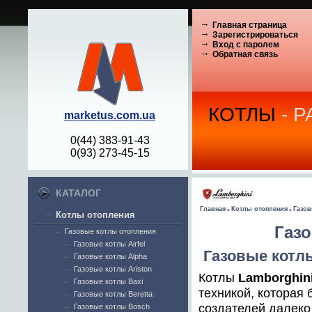
Главная страница
Зарегистрироваться
Вход с паролем
Обратная связь
КОТЛЫ
- 
marketus.com.ua
0(44) 383-91-43
0(93) 273-45-15
КАТАЛОГ
Главная
Котлы отопления
Газов
»
»
Котлы отопления
Газо
Газовые котлы отопления
Газовые котлы Airfel
Газовые котл
Газовые котлы Alpha
Газовые котлы Ariston
Котлы
Lamborghin
Газовые котлы Baxi
техникой, которая
Газовые котлы Beretta
создателей далеко
Газовые котлы Bosch