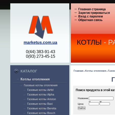
Главная страница
Зарегистрироваться
Вход с паролем
Обратная связь
КОТЛЫ
- 
marketus.com.ua
0(44) 383-91-43
0(93) 273-45-15
КАТАЛОГ
Главная
Котлы отопления
Газов
»
»
Г
Котлы отопления
Газовые котлы отопления
Газовые котлы Airfel
Поиск продукта в этой ка
Газовые котлы Alpha
Название
Газовые котлы Ariston
от
до
Газовые котлы Baxi
Цена
Газовые котлы Beretta
Газовые котлы Bosch