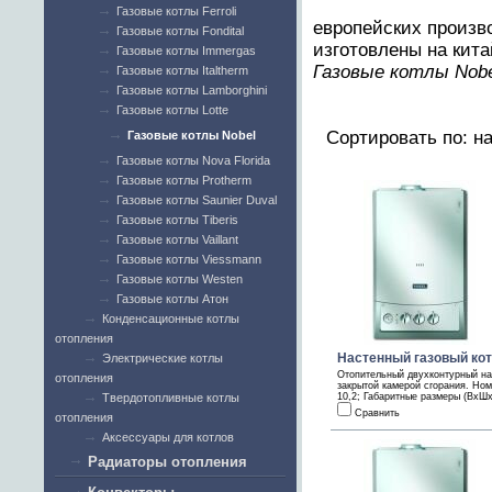
Газовые котлы Ferroli
европейских произ
Газовые котлы Fondital
изготовлены на кит
Газовые котлы Immergas
Газовые котлы Nobe
Газовые котлы Italtherm
Газовые котлы Lamborghini
Газовые котлы Lotte
Сортировать по: н
Газовые котлы Nobel
Газовые котлы Nova Florida
Газовые котлы Protherm
Газовые котлы Saunier Duval
Газовые котлы Tiberis
Газовые котлы Vaillant
Газовые котлы Viessmann
Газовые котлы Westen
Газовые котлы Атон
Конденсационные котлы
отопления
Настенный газовый кот
Электрические котлы
Отопительный двухконтурный на
отопления
закрытой камерой сгорания. Ном
Твердотопливные котлы
10,2; Габаритные размеры (ВхШх
Сравнить
отопления
Аксессуары для котлов
Радиаторы отопления