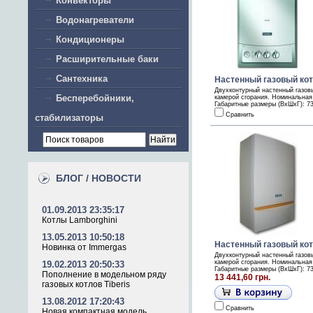
Конвекторы
Водонагреватели
Кондиционеры
Расширительные баки
Сантехника
Настенный газовый кот
Двухконтурный настенный газов
Бесперебойники,
камерой сгорания. Номинальная т
Габаритные размеры (ВхШхГ): 73
Сравнить
стабилизаторы
БЛОГ / НОВОСТИ
01.09.2013 23:35:17
Котлы Lamborghini
13.05.2013 10:50:18
Настенный газовый кот
Новинка от Immergas
Двухконтурный настенный газов
камерой сгорания. Номинальная т
19.02.2013 20:50:33
Габаритные размеры (ВхШхГ): 73
Пополнение в модельном ряду
13 441,60 грн.
газовых котлов Tiberis
13.08.2012 17:20:43
Сравнить
Новая компактная модель