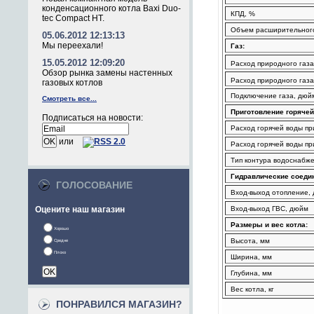
конденсационного котла Baxi Duo-
КПД, %
tec Compact HT.
Объем расширительного
05.06.2012 12:13:13
Мы переехали!
Газ:
15.05.2012 12:09:20
Расход природного газ
Обзор рынка замены настенных
Расход природного газ
газовых котлов
Подключение газа, дюй
Смотреть все...
Приготовление горячей
Подписаться на новости:
Расход горячей воды при
или
Расход горячей воды при
Тип контура водоснабж
Гидравлические соеди
ГОЛОСОВАНИЕ
Вход-выход отопление,
Оцените наш магазин
Вход-выход ГВС, дюйм
Размеры и вес котла:
Хорошо
Высота, мм
Средне
Плохо
Ширина, мм
Глубина, мм
Вес котла, кг
ПОНРАВИЛСЯ МАГАЗИН?