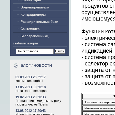
Конвекторы
продуктов с
Водонагреватели
осуществлен 
Кондиционеры
имеющемуся 
Расширительные баки
Сантехника
Функции кот
Бесперебойники,
- электриче
стабилизаторы
- система с
индикацией;
- система п
- селектор с
БЛОГ / НОВОСТИ
- защита от
- защита от 
01.09.2013 23:35:17
Котлы Lamborghini
- возможнос
13.05.2013 10:50:18
Новинка от Immergas
19.02.2013 20:50:33
Пополнение в модельном ряду
Тип камеры сгорани
газовых котлов Tiberis
Максимальная полезная
13.08.2012 17:20:43
Новая компактная модель
Минимальная полезная 