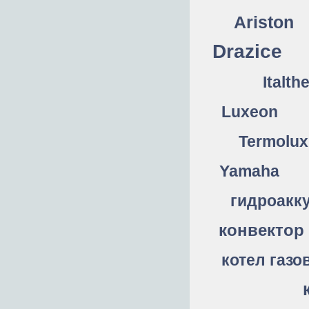
Ariston
Drazice
Italth
Luxeon
Termolux
Yamaha
гидроакк
конвектор
котел газо