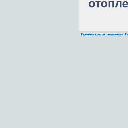
отопл
Газовые котлы отопления
|
Г