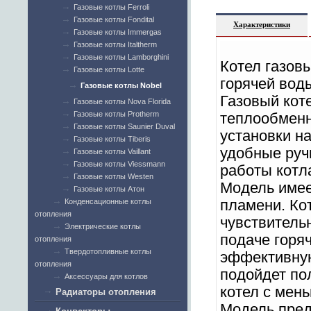
Газовые котлы Ferroli
Газовые котлы Fondital
Характеристики
Газовые котлы Immergas
Газовые котлы Italtherm
Газовые котлы Lamborghini
Котел газов
Газовые котлы Lotte
горячей во
Газовые котлы Nobel
Газовый кот
Газовые котлы Nova Florida
Газовые котлы Protherm
теплообменн
Газовые котлы Saunier Duval
установки н
Газовые котлы Tiberis
удобные руч
Газовые котлы Vaillant
Газовые котлы Viessmann
работы котл
Газовые котлы Westen
Модель имее
Газовые котлы Атон
Конденсационные котлы
пламени. Ко
отопления
чувствитель
Электрические котлы
подаче горя
отопления
Твердотопливные котлы
эффективную
отопления
подойдет по
Аксессуары для котлов
котел с мен
Радиаторы отопления
Модель пред