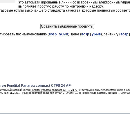
это автоматизированные линии со встроенным электронным управ
выполняет простую работу по контролю и надзору.
 газовые котлы
высочайшего стандарта качества, которые полностью соотве
тировать по: наименованию (
возр
|
убыв
), цене (
возр
|
убыв
), рейтингу (
возр
ел Fondital Panarea compact CTFS 24 AF
ительный газовый котел
Fondital Panarea compact CTFS 24 AF
с битермическим теплообменником с отк
 кВт: 11,2-23,7; Расход горячей воды при dt=30°С, л/мин: 11,4; Габаритные размеры (ВхШхГ) 700х400х