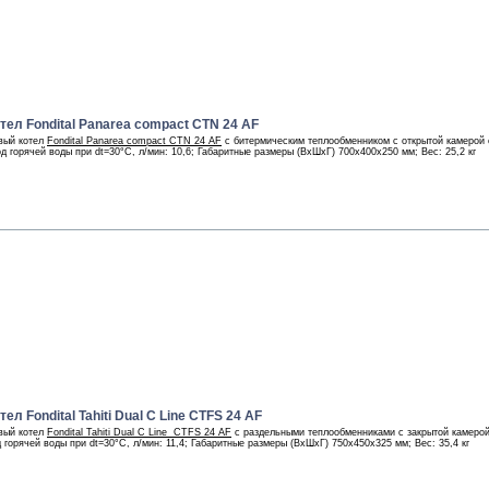
ел Fondital Panarea compact CTN 24 AF
вый котел
Fondital Panarea compact CTN 24 AF
с битермическим теплообменником с открытой камерой 
од горячей воды при dt=30°С, л/мин: 10,6; Габаритные размеры (ВхШхГ) 700х400х250 мм; Вес: 25,2 кг
л Fondital Tahiti Dual C Line CTFS 24 AF
вый котел
Fondital Tahiti Dual C Line
CTFS
24 AF
с раздельными теплообменниками с закрытой камерой
д горячей воды при dt=30°С, л/мин: 11,4; Габаритные размеры (ВхШхГ) 750х450х325 мм; Вес: 35,4 кг