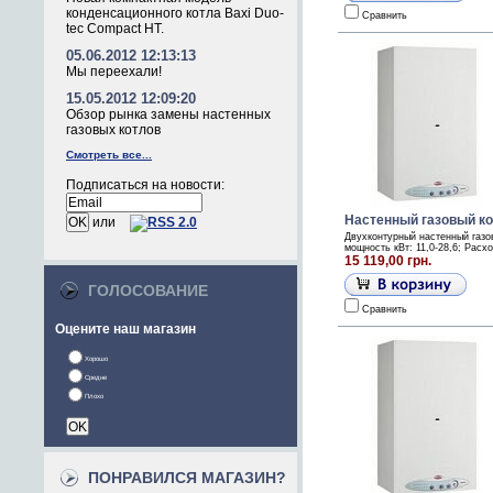
конденсационного котла Baxi Duo-
Сравнить
tec Compact HT.
05.06.2012 12:13:13
Мы переехали!
15.05.2012 12:09:20
Обзор рынка замены настенных
газовых котлов
Смотреть все...
Подписаться на новости:
Настенный газовый коте
или
Двухконтурный настенный газо
мощность кВт: 11,0-28,6; Расх
15 119,00 грн.
ГОЛОСОВАНИЕ
Сравнить
Оцените наш магазин
Хорошо
Средне
Плохо
ПОНРАВИЛСЯ МАГАЗИН?