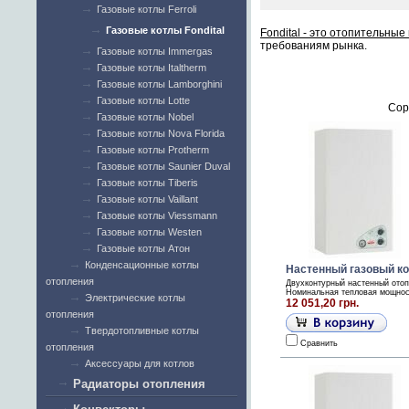
Газовые котлы Ferroli
Газовые котлы Fondital
Fondital - это отопительные
требованиям рынка.
Газовые котлы Immergas
Газовые котлы Italtherm
Газовые котлы Lamborghini
Газовые котлы Lotte
Сор
Газовые котлы Nobel
Газовые котлы Nova Florida
Газовые котлы Protherm
Газовые котлы Saunier Duval
Газовые котлы Tiberis
Газовые котлы Vaillant
Газовые котлы Viessmann
Газовые котлы Westen
Газовые котлы Атон
Конденсационные котлы
Настенный газовый кот
отопления
Двухконтурный настенный отоп
Номинальная тепловая мощность
Электрические котлы
12 051,20 грн.
отопления
Твердотопливные котлы
Сравнить
отопления
Аксессуары для котлов
Радиаторы отопления