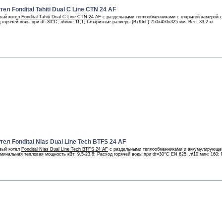
л Fondital Tahiti Dual C Line CTN 24 AF
вый котел
Fondital Tahiti Dual C Line CTN 24 AF
с раздельными теплообменниками с открытой камерой 
д горячей воды при dt=30°С, л/мин: 11,1; Габаритные размеры (ВхШхГ) 750х450х325 мм; Вес: 33,2 кг
ел Fondital Nias Dual Line Tech BTFS 24 AF
вый котел
Fondital Nias Dual Line Tech BTFS 24 AF
с раздельными теплообменниками и аккумулирующей
минальная тепловая мощность кВт: 9,5-23,8; Расход горячей воды при dt=30°С EN 625, л/10 мин: 160;