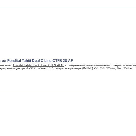
л Fondital Tahiti Dual C Line CTFS 28 AF
вый котел
Fondital Tahiti Dual C Line
CTFS
28 AF
с раздельными теплообменниками с закрытой камерой
од горячей воды при dt=30°С, л/мин: 13,7; Габаритные размеры (ВхШхГ) 750х450х325 мм; Вес: 35,6 кг