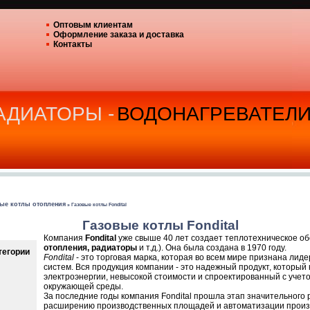
Оптовым клиентам
Оформление заказа и доставка
Контакты
РАДИАТОРЫ -
ВОДОНАГРЕВАТЕЛ
ые котлы отопления
» Газовые котлы Fondital
Газовые котлы Fondital
Компания
Fondital
уже свыше 40 лет создает теплотехническое об
отопления, радиаторы
и т.д.). Она была создана в 1970 году.
тегории
Fondital
- это торговая марка, которая во всем мире признана ли
систем. Вся продукция компании - это надежный продукт, который
электроэнергии, невысокой стоимости и спроектированный с учет
окружающей среды.
За последние годы компания Fondital прошла этап значительного 
расширению производственных площадей и автоматизации произв