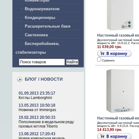
Конвекторы
Водонагреватели
Кондиционеры
Расширительные баки
Сантехника
Настенный газовый кот
Двухконтурный настенный газо
Бесперебойники,
мощность кВт: 10,8-22,2; Расх
11 039,00 грн.
стабилизаторы
Сравнить
БЛОГ / НОВОСТИ
01.09.2013 23:35:17
Котлы Lamborghini
13.05.2013 10:50:18
Новинка от Immergas
19.02.2013 20:50:33
Настенный газовый коте
Пополнение в модельном ряду
Двухконтурный настенный газо
газовых котлов Tiberis
мощность кВт: 9,9-23,8; Расхо
14 413,90 грн.
13.08.2012 17:20:43
Новая компактная модель