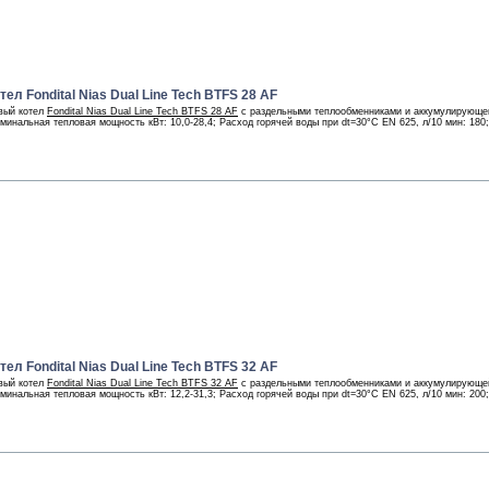
ел Fondital Nias Dual Line Tech BTFS 28 AF
вый котел
Fondital Nias Dual Line Tech BTFS 28 AF
с раздельными теплообменниками и аккумулирующей
минальная тепловая мощность кВт: 10,0-28,4; Расход горячей воды при dt=30°С EN 625, л/10 мин: 180
ел Fondital Nias Dual Line Tech BTFS 32 AF
вый котел
Fondital Nias Dual Line Tech BTFS 32 AF
с раздельными теплообменниками и аккумулирующей
минальная тепловая мощность кВт: 12,2-31,3; Расход горячей воды при dt=30°С EN 625, л/10 мин: 200