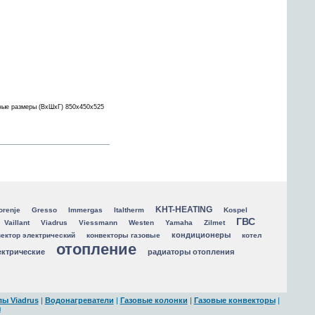
тные размеры (ВхШхГ) 850x450x525
KHT-HEATING
orenje
Gresso
Immergas
Italtherm
Kospel
ГВС
Vaillant
Viadrus
Viessmann
Westen
Yamaha
Zilmet
кондиционеры
ектор электрический
конвекторы газовые
котел
отопление
ектрические
радиаторы отопления
ы Viadrus
|
Водонагреватели
|
Газовые колонки
|
Газовые конвекторы
|
ы