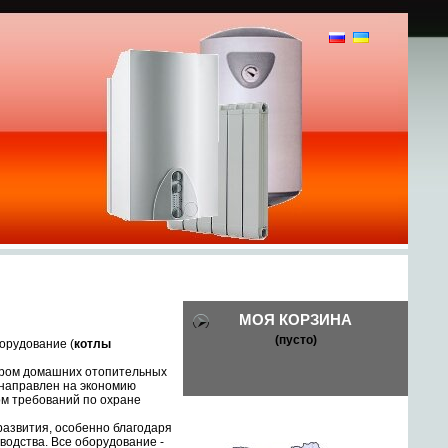
И
МОЯ КОРЗИНА
(пусто)
орудование (
котлы
дером домашних отопительных
 направлен на экономию
ом требований по охране
развития, особенно благодаря
одства. Все оборудование -