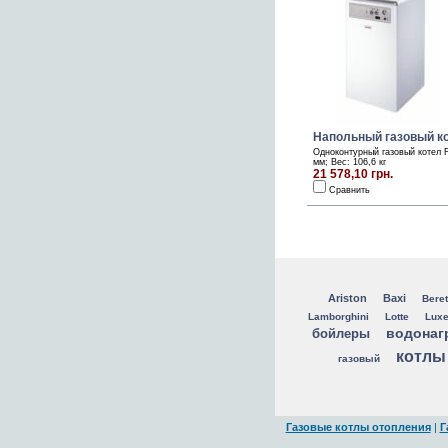
Напольный газовый ко
Одноконтурный газовый котел 
мм; Вес: 106,6 кг
21 578,10 грн.
Сравнить
Ariston
Baxi
Beret
Lamborghini
Lotte
Lux
водонаг
бойлеры
котлы
газовый
Газовые котлы отопления
|
Г