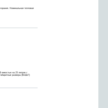
сгорания. Номинальная тепловая
 емкостью на 25 литров с
 Габаритные размеры (ВхШхГ)