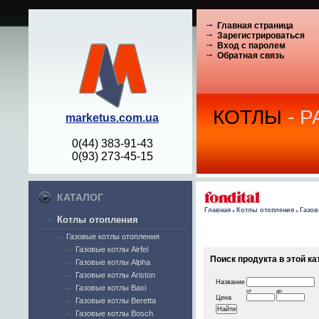
Главная страница
Зарегистрироваться
Вход с паролем
Обратная связь
КОТЛЫ
- 
marketus.com.ua
0(44) 383-91-43
0(93) 273-45-15
КАТАЛОГ
Главная
Котлы отопления
Газов
»
»
Котлы отопления
Газовые котлы отопления
Газовые котлы Airfel
Поиск продукта в этой ка
Газовые котлы Alpha
Газовые котлы Ariston
Название
Газовые котлы Baxi
от
до
Цена
Газовые котлы Beretta
Газовые котлы Bosch