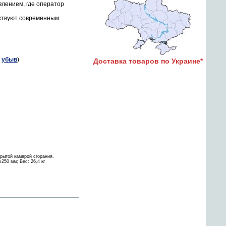
лением, где оператор
тствуют современным
|
убыв
)
Доставка товаров по Украине*
рытой камерой сгорания.
250 мм; Вес: 26,4 кг