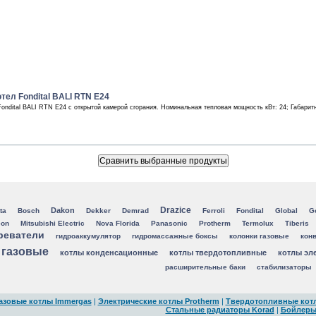
тел Fondital BALI RTN E24
Fondital BALI RTN E24 с открытой камерой сгорания. Номинальная тепловая мощность кВт: 24; Габари
Drazice
Dakon
ta
Bosch
Dekker
Demrad
Ferroli
Fondital
Global
G
eon
Mitsubishi Electric
Nova Florida
Panasonic
Protherm
Termolux
Tiberis
реватели
гидроаккумулятор
гидромассажные боксы
колонки газовые
конв
 газовые
котлы конденсационные
котлы твердотопливные
котлы эл
расширительные баки
стабилизаторы
азовые котлы Immergas
|
Электрические котлы Protherm
|
Твердотопливные котл
Стальные радиаторы Korad
|
Бойлер