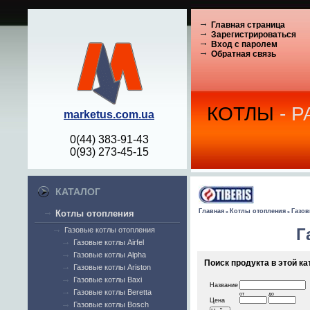
Главная страница
Зарегистрироваться
Вход с паролем
Обратная связь
КОТЛЫ
- 
marketus.com.ua
0(44) 383-91-43
0(93) 273-45-15
КАТАЛОГ
Главная
Котлы отопления
Газов
Котлы отопления
»
»
Г
Газовые котлы отопления
Газовые котлы Airfel
Газовые котлы Alpha
Поиск продукта в этой ка
Газовые котлы Ariston
Газовые котлы Baxi
Название
Газовые котлы Beretta
от
до
Цена
Газовые котлы Bosch