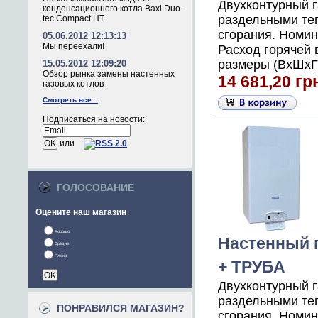
Двухконтурный 
конденсационного котла Baxi Duo-
раздельными те
tec Compact HT.
сгорания. Номин
05.06.2012 12:13:13
Мы переехали!
Расход горячей 
размеры (ВхШхГ),
15.05.2012 12:09:20
Обзор рынка замены настенных
14 681,20 гр
газовых котлов
Смотреть все...
Подписаться на новости:
или
ГОЛОСОВАНИЕ
Оцените наш магазин
Хорошо
Настенный г
Средне
Плохо
+ ТРУБА
Двухконтурный 
раздельными те
ПОНРАВИЛСЯ МАГАЗИН?
сгорания. Номин