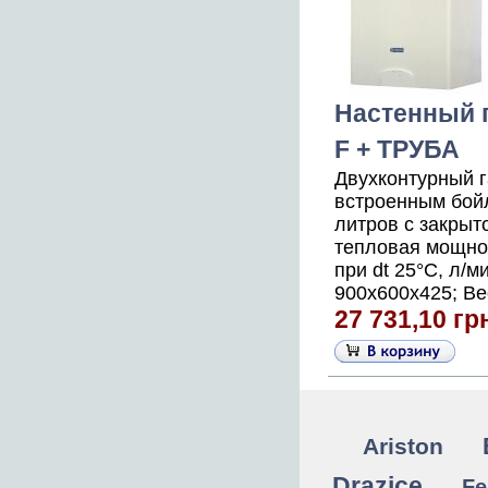
Настенный г
F + ТРУБА
Двухконтурный 
встроенным бой
литров с закрыт
тепловая мощност
при dt 25°С, л/м
900x600x425; Вес
27 731,10 гр
Ariston
Drazice
Fe