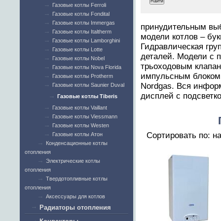
Газовые котлы Ferroli
Газовые котлы Fondital
Газовые котлы Immergas
принудительным выб
Газовые котлы Italtherm
модели котлов – бук
Газовые котлы Lamborghini
Гидравлическая груп
Газовые котлы Lotte
деталей. Модели с
Газовые котлы Nobel
трьоходовым клапан
Газовые котлы Nova Florida
импульсным блоком 
Газовые котлы Protherm
Nordgas. Вся инфор
Газовые котлы Saunier Duval
дисплей с подсветко
Газовые котлы Tiberis
Газовые котлы Vaillant
Газовые котлы Viessmann
Газовые котлы Westen
Сортировать по: н
Газовые котлы Атон
Конденсационные котлы
отопления
Электрические котлы
отопления
Твердотопливные котлы
отопления
Аксессуары для котлов
Радиаторы отопления