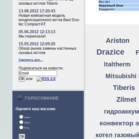
Вес (кг)
газовых котлов Tiberis
Наружный блок
Хладагент
13.08.2012 17:20:43
Новая компактная модель
конденсационного котла Baxi Duo-
tec Compact HT.
05.06.2012 12:13:13
Мы переехали!
Ariston
15.05.2012 12:09:20
Обзор рынка замены настенных
Drazice
F
газовых котлов
Смотреть все...
Italtherm
Подписаться на новости:
Mitsubishi 
или
Tiberis
ГОЛОСОВАНИЕ
Zilmet
Оцените наш магазин
гидроакку
Хорошо
конвектор 
Средне
Плохо
котел газовы