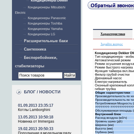
Кондиционеры Dekker
Кондиционеры Mitsubishi
Electric
Кондиционеры Panasonic
Кондиционеры Toshiba
Кондиционеры Yamaha
Характеристики
Кондиционеры LG
Расширительные баки
Задайте вопрос
Сантехника
Кондиционер Dekker D
Тип кондиционера - моб
Бесперебойники,
Автоматический режим
Режим осушения воздух
стабилизаторы
Режим быстрого нагрева
Функция таймера вкл./вы
Фильтр грубой очистки
Дренажный насос
Електро-нагреватель
Оконный крепежный копл
гибкая трубка
БЛОГ / НОВОСТИ
Общие характеристики
Производительность по хо
Производительность по теп
Потребляемая Мощность (
01.09.2013 23:35:17
???????? ?????????????
Котлы Lamborghini
Обслуживаемая площадь (
Внутренний блок
13.05.2013 10:50:18
Расход воздуха (м3/ч)
Новинка от Immergas
Уровень шума (дБ)
Ширина (мм)
19.02.2013 20:50:33
Высота (мм)
Глубина (мм)
Пополнение в модельном ряду