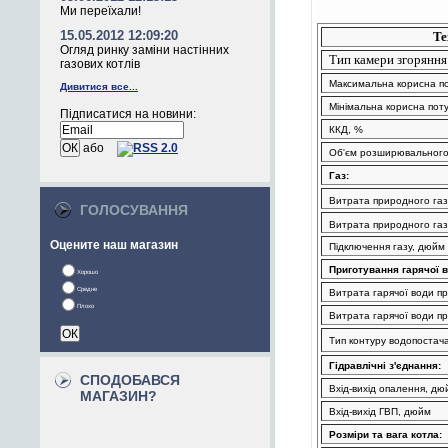
Ми переїхали!
15.05.2012 12:09:20
Те
Огляд ринку заміни настінних
Тип камери згоряння
газових котлів
Максимальна корисна по
Дивитися все...
Мінімальна корисна поту
Підписатися на новини:
ККД, %
або
Об'єм розширювального 
Газ:
Витрата природного газ
ГОЛОСУВАННЯ
Витрата природного газу
Оцените наш магазин
Підключення газу, дюйм
Приготування гарячої в
Хорошо
Средне
Витрата гарячої води при
Плохо
Витрата гарячої води при
Тип контуру водопостач
Гідравлічні з'єднання:
СПОДОБАВСЯ
Вхід-вихід опалення, дю
МАГАЗИН?
Вхід-вихід ГВП, дюйм
Розміри та вага котла: