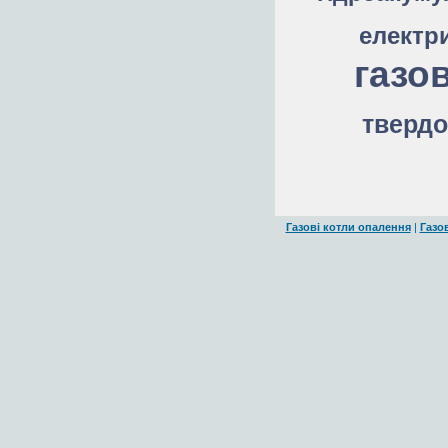
електр
газов
твердо
Газові котли опалення
|
Газо