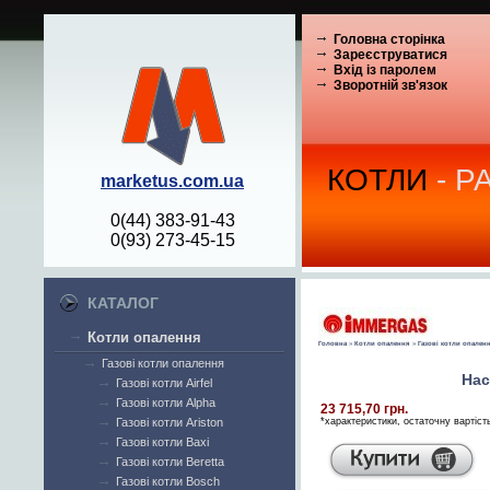
Головна сторінка
Зареєструватися
Вхід із паролем
Зворотній зв'язок
КОТЛИ
- Р
marketus.com.ua
0(44) 383-91-43
0(93) 273-45-15
КАТАЛОГ
Котли опалення
Головна
»
Котли опалення
»
Газові котли опален
Газові котли опалення
Нас
Газові котли Airfel
Газові котли Alpha
23 715,70 грн.
Газові котли Ariston
*характеристики, остаточну вартіст
Газові котли Baxi
Газові котли Beretta
Газові котли Bosch