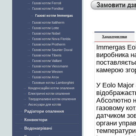
Газові котли Ferroli
Газові котли Fondital
Газові котли Immergas
Газові котли Italtherm
Газові котли Lotte
Газові котли Nobel
Характеристики
Газові котли Nova Florida
Газові котли Protherm
Immergas Eol
Газові котли Saunier Duval
виробника на
Газові котли Tiberis
Газові котли Vaillant
поставляєтьс
Газові котли Viessmann
камерою зго
Газові котли Westen
Газові котли Атон
Газовые котлы Lamborghini
У Eolo Major
Конденсаційні котли опалення
відображаєть
Електричні котли опалення
Абсолютно н
Твердопаливні котли опалення
Аксесуари для котлів
газовому кот
Радіатори опалення
датчиком зов
Конвектори
органи управ
Водонагрівачі
температури