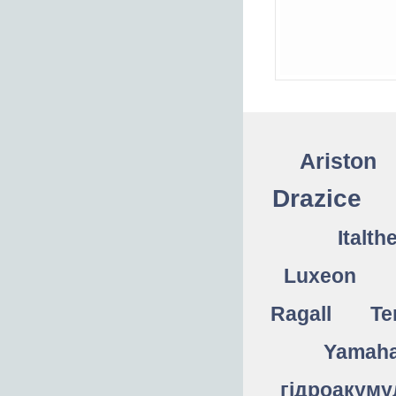
Ariston
Drazice
Italth
Luxeon
Ragall
Te
Yamah
гідроакуму