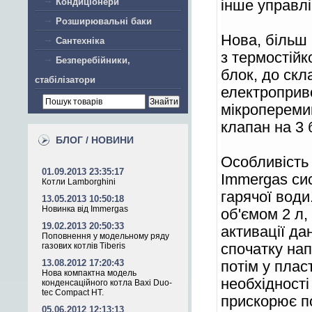
Кондиціонери
інше управлі
Розширювальні баки
Нова, більш 
Сантехніка
з термостійк
Безперебійники,
блок, до скл
стабілізатори
електроприв
мікропереми
клапан на 3 
БЛОГ / НОВИНИ
Особливість 
01.09.2013 23:35:17
Immergas сис
Котли Lamborghini
гарячої води
13.05.2013 10:50:18
Новинка від Immergas
об'ємом 2 л, 
19.02.2013 20:50:33
активації дан
Поповнення у модельному ряду
газових котлів Tiberis
спочатку на
13.08.2012 17:20:43
потім у плас
Нова компактна модель
необхідності
конденсаційного котла Baxi Duo-
tec Compact HT.
прискорює по
05.06.2012 12:13:13