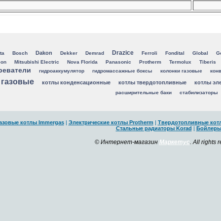
Drazice
Dakon
ta
Bosch
Dekker
Demrad
Ferroli
Fondital
Global
G
eon
Mitsubishi Electric
Nova Florida
Panasonic
Protherm
Termolux
Tiberis
реватели
гидроаккумулятор
гидромассажные боксы
колонки газовые
конв
 газовые
котлы конденсационные
котлы твердотопливные
котлы эл
расширительные баки
стабилизаторы
азовые котлы Immergas
|
Электрические котлы Protherm
|
Твердотопливные котл
Стальные радиаторы Korad
|
Бойлер
© Интернет-магазин
Маркетус
. All rights 