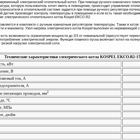
овременный электрический отопительный котел. При помощи ручного комнатного темпе
атура, которую пользователь хочет иметь в помещении, происходит управление отоп
лоносителя в отопительной системе задается при помощи ручного регулятора-потенц
 датчик производит контроль температуры в помещении и если есть такая необходим
е электрического отопительного котла
Kospel EKCO.R2
.
тавляется в комплекте с ручным комнатным регулятором температуры. Также в котле
сти и манометр. Узел нагрева электрического котла Kospel выполнен из нержавеющей с
есть возможность ограничения мощности до 2/3 от номинальной (присутствует перекл
отребление электрической энергии. Функция плавного пуска включает котел на полну
 резкой нагрузки электрической сети.
Технические характеристики электрического котла KOSPEL EKCO.R2-1
ть, кВт
ение, В
ляемый ток, А
едохранителя, А
2
е питающих проводов, мм
оде,
°С
е, МПа
ие, дюйм