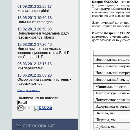
Kospel EKCO.R2
– это с
котором задается темпер
01.09.2013 23:35:17
Температурный режим теп
Котлы Lamborghini
комнатный температурный
включение или выключени
13.05.2013 10:50:18
Новинка от Immergas
Электрический котел пос
насос, группа безопасно
19.02.2013 20:50:33
Пополнение в модельном ряду
В котле
Kospel EKCO.R2
возможность уменьшить п
газовых котлов Tiberis
дает возможность уйти от
13.08.2012 17:20:43
Новая компактная модель
конденсационного котла Baxi Duo-
tec Compact HT.
Номинальная мощнос
05.06.2012 12:13:13
Номинальное напряж
Мы переехали!
Номинальный потреб
15.05.2012 12:09:20
Номинальный ток пр
Обзор рынка замены настенных
газовых котлов
Минимальное сечени
Смотреть все...
Температура на вых
Подписаться на новости:
Допустимое давлени
Вход-выход отоплен
или
Высота, мм
Ширина, мм
ГОЛОСОВАНИЕ
Глубина, мм