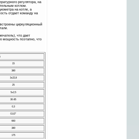
ратурного регулятора, на
ительным котлом.
иометра на котле, а
ость отдает команду на
 встроены циркуляционный
тали.
ючатель), что дает
ю мощность поэтапно, что
5
15
380
3x22,8
25
5х2,5
30-85
0,3
G1/2"
660
380
175