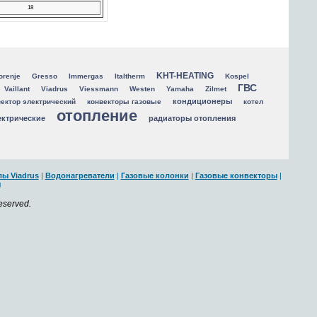
18
KHT-HEATING
orenje
Gresso
Immergas
Italtherm
Kospel
ГВС
Vaillant
Viadrus
Viessmann
Westen
Yamaha
Zilmet
кондиционеры
ектор электрический
конвекторы газовые
котел
отопление
ектрические
радиаторы отопления
ы Viadrus
|
Водонагреватели
|
Газовые колонки
|
Газовые конвекторы
|
ы
reserved.