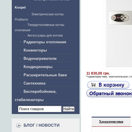
Kospel
Электрические котлы
Protherm
Твердотопливные котлы
отопления
Аксессуары для котлов
Радиаторы отопления
Конвекторы
Водонагреватели
Кондиционеры
11 830,00 грн.
Расширительные баки
*характеристики, окончательную ст
Сантехника
Бесперебойники,
стабилизаторы
Характеристики
БЛОГ / НОВОСТИ