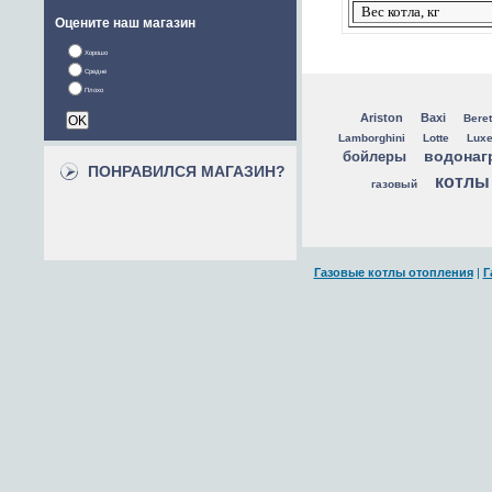
Вес котла, кг
Оцените наш магазин
Хорошо
Средне
Плохо
Ariston
Baxi
Beret
Lamborghini
Lotte
Lux
водонаг
бойлеры
ПОНРАВИЛСЯ МАГАЗИН?
котлы
газовый
Газовые котлы отопления
|
Г