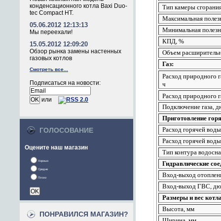
конденсационного котла Baxi Duo-
Тип камеры сгорани
tec Compact HT.
Максимальная полез
05.06.2012 12:13:13
Минимальная полезн
Мы переехали!
КПД, %
15.05.2012 12:09:20
Обзор рынка замены настенных
Объем расширительно
газовых котлов
Газ:
Смотреть все...
Расход природного г
Подписаться на новости:
ч
Расход природного 
или
Подключение газа, 
Приготовление горя
Расход горячей воды
ГОЛОСОВАНИЕ
Расход горячей воды
Оцените наш магазин
Тип контура водосн
Хорошо
Гидравлические сое
Средне
Вход-выход отоплен
Плохо
Вход-выход ГВС, д
Размеры и вес котла
Высота, мм
ПОНРАВИЛСЯ МАГАЗИН?
Ширина, мм