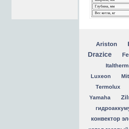
Глубина, мм
Вес котла, кг
Ariston
Drazice
Fe
Italtherm
Luxeon
Mit
Termolux
Zi
Yamaha
гидроаккум
конвектор эл