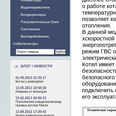
Конвекторы
о работе ко
Водонагреватели
температурн
Кондиционеры
позволяет к
Расширительные баки
отопления.
Сантехника
В данной мо
Бесперебойники,
хскоростной
стабилизаторы
энергопотре
режим ГВС о
электрическ
Котел имеет
БЛОГ / НОВОСТИ
безопасности
безопасного
01.09.2013 23:35:17
Котлы Lamborghini
оборудовани
13.05.2013 10:50:18
подключить 
Новинка от Immergas
его эксплуа
19.02.2013 20:50:33
Пополнение в модельном ряду
газовых котлов Tiberis
Технические характ
13.08.2012 17:20:43
Новая компактная модель