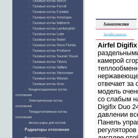
Газовые котлы Bosch
Газовые котлы Ferroli
Газовые котлы Fondital
Газовые котлы Immergas
Газовые котлы Italtherm
Характеристики
Газовые котлы Lamborghini
Газовые котлы Lotte
Задайте вопрос
Газовые котлы Nobel
Airfel Digif
Газовые котлы Nova Florida
Газовые котлы Protherm
раздельными
Газовые котлы Saunier Duval
камерой сго
Газовые котлы Tiberis
теплообменн
Газовые котлы Vaillant
Газовые котлы Viessmann
нержавеющей
Газовые котлы Westen
отвечает за 
Газовые котлы Атон
Конденсационные котлы
модель очен
отопления
со слабым на
Электрические котлы
Digifix Duo 
отопления
Твердотопливные котлы
давлении все
отопления
Панель управ
Аксессуары для котлов
регуляторов
Радиаторы отопления
дисплее ото