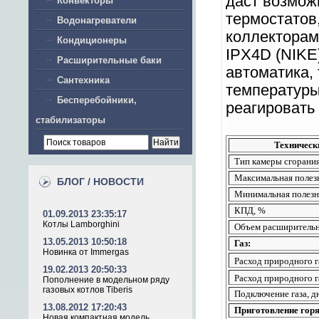
даст возмож
Конвекторы
термостатов
Водонагреватели
коллекторам
Кондиционеры
IPX4D (NIKE
Расширительные баки
автоматика,
Сантехника
температуры
Бесперебойники,
реагировать
стабилизаторы
Технически
Тип камеры сгорани
Максимальная полез
БЛОГ / НОВОСТИ
Минимальная полезн
КПД, %
01.09.2013 23:35:17
Котлы Lamborghini
Объем расширительно
13.05.2013 10:50:18
Газ:
Новинка от Immergas
Расход природного г
19.02.2013 20:50:33
Расход природного 
Пополнение в модельном ряду
газовых котлов Tiberis
Подключение газа, 
13.08.2012 17:20:43
Приготовление горя
Новая компактная модель