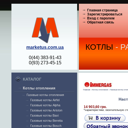
Главная страница
Зарегистрироваться
Вход с паролем
Обратная связь
КОТЛЫ
- 
marketus.com.ua
0(44) 383-91-43
0(93) 273-45-15
КАТАЛОГ
Котлы отопления
Главная
»
Котлы отопления
»
Газовые котлы ото
Газовые котлы отопления
Наст
Газовые котлы Airfel
Газовые котлы Alpha
14 903,60 грн.
Газовые котлы Ariston
*характеристики, окончательную ст
Газовые котлы Baxi
Газовые котлы Beretta
Газовые котлы Bosch