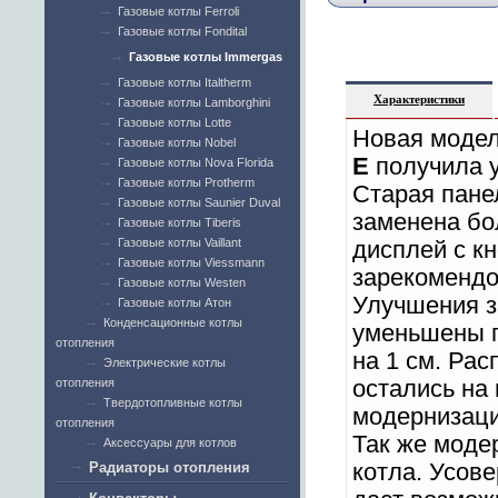
Газовые котлы Ferroli
Газовые котлы Fondital
Газовые котлы Immergas
Газовые котлы Italtherm
Характеристики
Газовые котлы Lamborghini
Газовые котлы Lotte
Новая модел
Газовые котлы Nobel
E
получила 
Газовые котлы Nova Florida
Газовые котлы Protherm
Старая пане
Газовые котлы Saunier Duval
заменена бо
Газовые котлы Tiberis
Газовые котлы Vaillant
дисплей с к
Газовые котлы Viessmann
зарекомендо
Газовые котлы Westen
Улучшения з
Газовые котлы Атон
Конденсационные котлы
уменьшены г
отопления
на 1 см. Ра
Электрические котлы
отопления
остались на 
Твердотопливные котлы
модернизаци
отопления
Так же моде
Аксессуары для котлов
Радиаторы отопления
котла. Усов