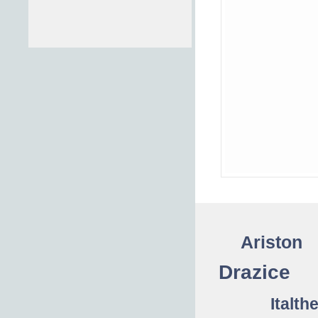
Ariston
Drazice
Italth