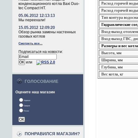
Расход горячей воды
конденсационного котла Baxi Duo-
tec Compact HT.
Расход горячей воды 
05.06.2012 12:13:13
Тип контура водосн
Мы переехали!
Гидравлические сое
15.05.2012 12:09:20
Вход-выход отоплен
Обзор рынка замены настенных
газовых котлов
Вход-выход ГВС, д
Смотреть все...
Размеры и вес котла
Подписаться на новости:
Высота, мм
Ширина, мм
или
Глубина, мм
Вес котла, кг
ГОЛОСОВАНИЕ
Оцените наш магазин
Хорошо
Средне
Плохо
ПОНРАВИЛСЯ МАГАЗИН?